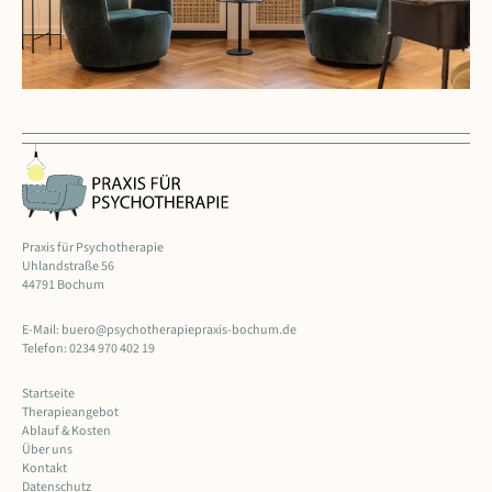
Praxis für Psychotherapie
Uhlandstraße 56
44791 Bochum
E-Mail:
buero@psychotherapiepraxis-bochum.de
Telefon:
0234 970 402 19
Startseite
Therapieangebot
Ablauf & Kosten
Über uns
Kontakt
Datenschutz